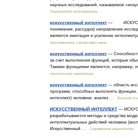
научных исследований, называемое «искус
Энциклопедия культурологии
искусственный интеллект
— ИСКУССТВЕН
понимание, рассудок) направление исслед
является имитация и усиление интеллек
эпистемологии и философии науки
искусственный интеллект
— Способност
за счет выполнения функций, которые обы
Такими функциями являются, например, о
технического переводчика
искусственный интеллект
— область исс
программ, способных выполнять функции,
интеллект) человека: анализ …
Большая пси
ИСКУССТВЕННЫЙ ИНТЕЛЛЕКТ
— ИСКУСС
разрабатываются методы и средства мод
интеллектуальных действий человека (вос
Искусственный …
Современная энциклопедия